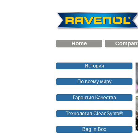
Home
Compan
История
По всему миру
Гарантия Качества
Технология CleanSynto®
Bag in Box