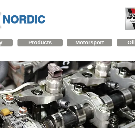
NORDIC
y
Products
Motorsport
Oi