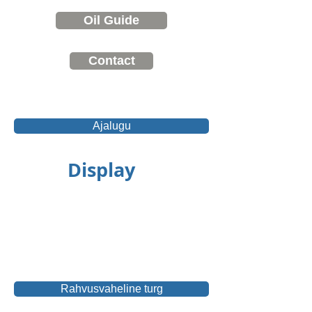
Oil Guide
Contact
Ajalugu
Display
Rahvusvaheline turg